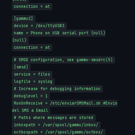
connection = at
[gammu2]
device = /dev/ttyUSB3
name = Phone on USB serial port (null)
(null)
connection = at
# SMSD configuration, see gammu-smsdrc(5)
[smsd]
service = files
logfile = syslog
# Increase for debugging information
debuglevel = 1
RunOnReceive = /etc/enviarSMSMail.sh #Envio
del SMS a Email
# Paths where messages are stored
inboxpath = /var/spool/gammu/inbox/
outboxpath = /var/spool/gammu/outbox/