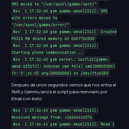
SMS moved to "/var/spool/gammu/sent/"
Nov 1 17:32:40 gsm gammu-smsd[2312]: SMS
with errors moved to
"/var/spool/gammu/error/"
Nov 1 17:32:40 gsm gammu-smsd[2313]: Created
POSIX RW shared memory at 0xb770c000
Nov 1 17:32:40 gsm gammu-smsd[2313]:
Starting phone communication...
Nov 1 17:32:40 gsm kernel: ioctl32(gammu-
smsd:625172): Unknown cmd fd(4) cmd(00005309)
{t:'S';sz:0} arg(00000000) on /dev/ttyUSB0
Despues de unos segundos vemos que nos entra el
SMS y Gammu lanza el script para reenviarlo por
Email con éxito
Nov 1 17:36:43 gsm gammu-smsd[2313]:
Received message from: +16264616576
Nov 1 17:36:43 gsm gammu-smsd[2313]: Read 1