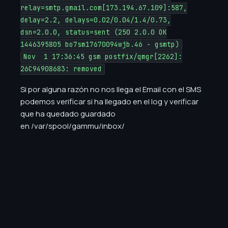
relay=smtp.gmail.com[173.194.67.109]:587,
delay=2.2, delays=0.02/0.04/1.4/0.73,
dsn=2.0.0, status=sent (250 2.0.0 OK
1446395805 bo7sm17670094wjb.46 - gsmtp)
Nov 1 17:36:45 gsm postfix/qmgr[2262]:
26C94908683: removed
Si por alguna razón no nos llega el Email con el SMS
podemos verificar si ha llegado en el log y verificar
que ha quedado guardado
en /var/spool/gammu/inbox/