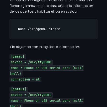
fichero gammu-smsdrc para añadir la información
de los puertos y habilitar el log en syslog.
nano /etc/gammu-smsdrc
Y lo dejamos con la siguiente información:
[gammu]
device = /dev/ttyUSB0
name = Phone on USB serial port (null)
(null)
connection = at
[gammu1]
device = /dev/ttyUSB1
name = Phone on USB serial port (null)
(null)