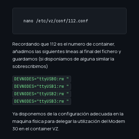
nano /etc/vz/conf/112.conf
Recordando que 112 es el numero de container,
añadimos las siguientes lineas al final del fichero y
guardamos (si disponíamos de alguna similar la
sobrescribimos)
DEVNODES="ttyUSB0:rw "
DEVNODES="ttyUSB1:rw "
DEVNODES="ttyUSB2:rw "
DEVNODES="ttyUSB3:rw "
Ya disponemos de la configuración adecuada en la
maquina física para delegar la utilización del Modem
3G en el container VZ.