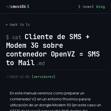
~/
cmos486
home
blog
← back to ls
Cliente de SMS +
Modem 3G sobre
contenedor OpenVZ = SMS
to Mail
2015-11-01
·
[servidores]
En este manual veremos como preparar un
contenedor VZ en un entorno Proxmox para la
utilización de un dongle/Modem 3G (en este caso un
K3770 de Huawei) para recibir SMS dentro del