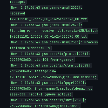
messages
Nov 1 17:36:43 gsm gammu-smsd[2313]:
Received
IN20151101_173639_00_+16264616576_00.txt
Nov 1 17:36:43 gsm gammu-smsd[2578]:
Starting run on receive: /etc/enviarSMSMail.sh
IN20151101_173639_00_+16264616576_00.txt
Nov 1 17:36:43 gsm gammu-smsd[2313]: Process
finished successfully
Nov 1 17:36:43 gsm postfix/pickup[2261]:
26C94908683: uid=104 from=<gammu>
Nov 1 17:36:43 gsm postfix/cleanup[2588]:
26C94908683: message-id=
<20151101163643.26C94908683@gsm.localdomain>;
Nov 1 17:36:43 gsm postfix/qmgr[2262]:
26C94908683: from=<gammu@gsm.localdomain>;,
size=333, nrcpt=1 (queue active)
Nov 1 17:36:45 gsm postfix/smtp[2590]:
26C94908683: to=<cmos486@gmail.com>;,